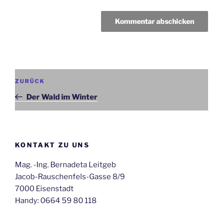
Beitragsnavigation
Vorheriger
ZURÜCK
Beitrag
Der Wald im Winter
KONTAKT ZU UNS
Mag. -Ing. Bernadeta Leitgeb
Jacob-Rauschenfels-Gasse 8/9
7000 Eisenstadt
Handy: 0664 59 80 118