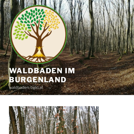
Zum
Inhalt
springen
WALDBADEN IM
BURGENLAND
waldbaden-bgld.at